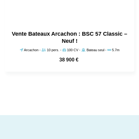
Vente Bateaux Arcachon : BSC 57 Classic –
Neuf !
Arcachon
-
10 pers.
-
100 CV
-
Bateau seul
-
5.7m
38 900
€