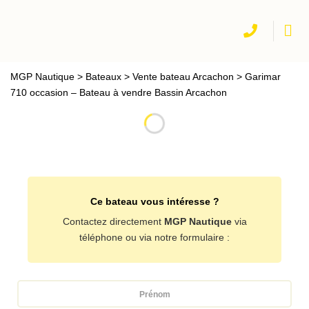
Passer
au
contenu
MGP Nautique
>
Bateaux
>
Vente bateau Arcachon
>
Garimar
710 occasion – Bateau à vendre Bassin Arcachon
Ce bateau vous intéresse ?
Contactez directement
MGP Nautique
via
téléphone ou via notre formulaire :