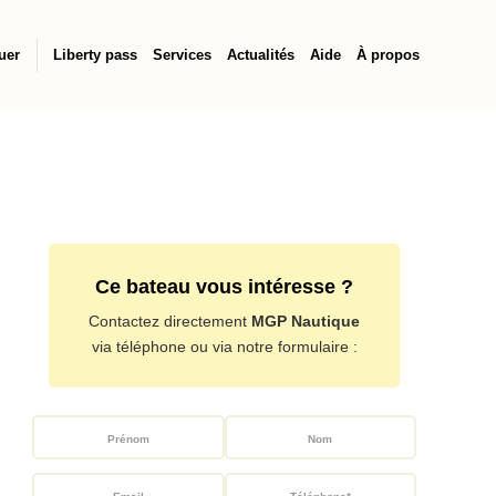
uer
Liberty pass
Services
Actualités
Aide
À propos
Ce bateau vous intéresse ?
Contactez directement
MGP Nautique
via téléphone ou via notre formulaire :