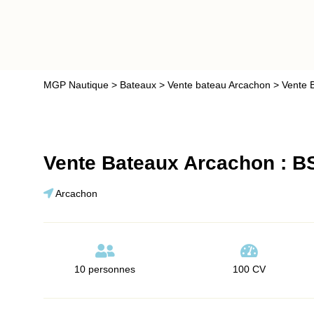
Passer
au
contenu
MGP Nautique
>
Bateaux
>
Vente bateau Arcachon
>
Vente 
Vente Bateaux Arcachon : BS
Arcachon
10 personnes
100 CV