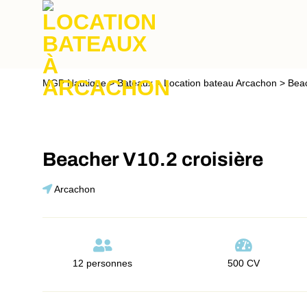
Passer
au
contenu
MGP Nautique
>
Bateaux
>
Location bateau Arcachon
>
Beac
Beacher V10.2 croisière
Arcachon
12 personnes
500 CV