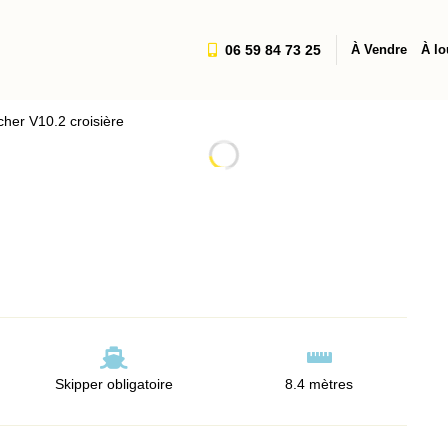
06 59 84 73 25
À Vendre
À lo
her V10.2 croisière
Skipper obligatoire
8.4 mètres