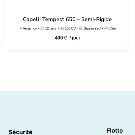
Capelli Tempest 650 – Semi-Rigide
Arcachon
-
12 pers.
-
200 CV
-
Bateau seul
-
6.5m
400
€
/ jour
Flotte
Sécurité